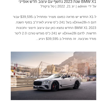
BMW X1 שנת 2023 נחשף עם עיצוב חדש אופייני
על ידי
admin
|
יונ 21, 2022
|
טל ציקורל
ל-X1 החדש יש מראה כמעט מצויר ומתחיל ב-$39,595 עבור
דגם ה-xDrive28i בעל 241 כ"ס שיגיע לארה"ב בסוף השנה.
BMW X1 2023 החדש נמצא כאן עם עיצוב חיצוני ותכונות
חדשות. לדגם xDrive28i יש 241 כ"ס מגדש טורבו 2.0 ליטר
מודד-ארבעה. זה מתחיל ב-$39,595 ויגיע...